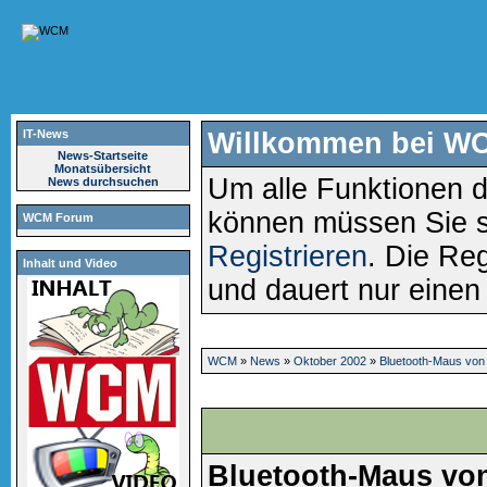
IT-News
Willkommen bei W
News-Startseite
Monatsübersicht
Um alle Funktionen d
News durchsuchen
können müssen Sie 
WCM Forum
Registrieren
. Die Reg
Inhalt und Video
und dauert nur eine
WCM
»
News
»
Oktober 2002
»
Bluetooth-Maus von 
Bluetooth-Maus von