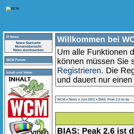
IT-News
Willkommen bei W
News-Startseite
Monatsübersicht
Um alle Funktionen d
News durchsuchen
können müssen Sie 
WCM Forum
Registrieren
. Die Reg
Inhalt und Video
und dauert nur eine
WCM
»
News
»
Juni 2001
»
BIAS: Peak 2.6 ist da
BIAS: Peak 2.6 ist 