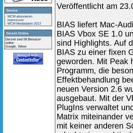
Veröffentlicht am 23
Service
·
WCM abonnieren
·
Impressum
BIAS liefert Mac-Aud
·
WCM Mediadaten 2013
BIAS Vbox SE 1.0 und
Derzeit Online
Derzeit sind 58 Benutzer
sind Highlights. Auf 
online:
Google
,
Yahoo
BIAS zu einer fixen 
geworden. Mit Peak 
Programm, die beson
Effektbehandlung bee
neuen Version 2.6 wu
ausgebaut. Mit der 
PlugIns verwaltet und
Matrix miteinander v
mit keiner anderen So