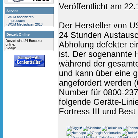
Veröffentlicht am 22
Service
·
WCM abonnieren
·
Impressum
Der Hersteller von U
·
WCM Mediadaten 2013
24 Stunden Austausc
Derzeit Online
Derzeit sind 24 Benutzer
Abholung defekter ei
online:
Google
ist. Der sogenannte 
während der gesamten
und kann über eine g
angefordert werden
Number für 0800-2378
folgende Geräte-Linien
Fortress III und Best