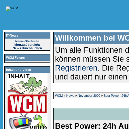
IT-News
Willkommen bei W
News-Startseite
Monatsübersicht
Um alle Funktionen d
News durchsuchen
können müssen Sie 
WCM Forum
Registrieren
. Die Reg
Inhalt und Video
und dauert nur eine
WCM
»
News
»
November 2000
»
Best Power: 24h 
Best Power: 24h Au