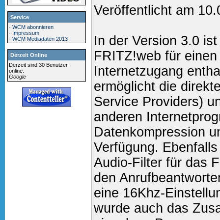
Veröffentlicht am 10
Service
·
WCM abonnieren
·
Impressum
In der Version 3.0 is
·
WCM Mediadaten 2013
FRITZ!web für einen
Derzeit Online
Derzeit sind 30 Benutzer
Internetzugang enth
online:
Google
ermöglicht die direkt
Service Providers) un
anderen Internetpro
Datenkompression un
Verfügung. Ebenfalls 
Audio-Filter für das 
den Anrufbeantworter.
eine 16Khz-Einstellu
wurde auch das Zus