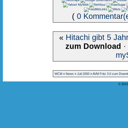
(
0 Kommentar(
«
Hitachi gibt 5 Jah
zum Download
my
WCM
»
News
»
Juli 2000
»
AVM Fritz 3.0 zum Downl
© 2013