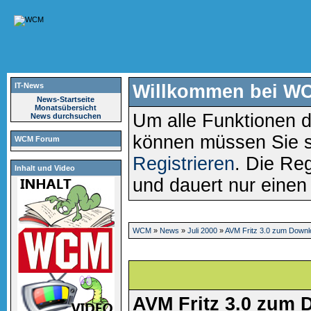
IT-News
Willkommen bei W
News-Startseite
Monatsübersicht
Um alle Funktionen d
News durchsuchen
können müssen Sie 
WCM Forum
Registrieren
. Die Reg
Inhalt und Video
und dauert nur eine
WCM
»
News
»
Juli 2000
»
AVM Fritz 3.0 zum Downl
AVM Fritz 3.0 zum