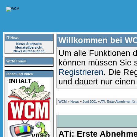
IT-News
Willkommen bei W
News-Startseite
Monatsübersicht
Um alle Funktionen d
News durchsuchen
können müssen Sie 
WCM Forum
Registrieren
. Die Reg
Inhalt und Video
und dauert nur eine
WCM
»
News
»
Juni 2001
»
ATi: Erste Abnehmer für
ATi: Erste Abnehme