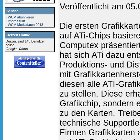
Veröffentlicht am 05
Service
·
WCM abonnieren
·
Impressum
Die ersten Grafikkar
·
WCM Mediadaten 2013
auf ATi-Chips basier
Derzeit Online
Derzeit sind 143 Benutzer
Computex präsentiert.
online:
Google
,
Yahoo
hat sich ATi dazu en
Produktions- und Dis
mit Grafikkartenhers
diesen alle ATI-Graf
zu stellen. Diese erh
Grafikchip, sondern 
zu den Karten, Treib
technische Supportlei
Firmen Grafikkarten 