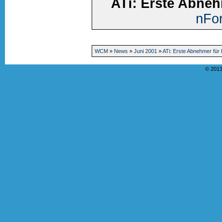
ATi: Erste Abne
nFo
WCM
»
News
»
Juni 2001
»
ATi: Erste Abnehmer für
© 2013