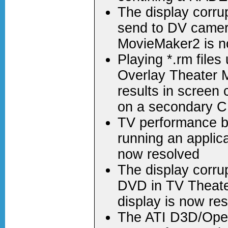
The display corru
send to DV camera
MovieMaker2 is n
Playing *.rm files
Overlay Theater 
results in screen 
on a secondary 
TV performance b
running an applic
now resolved
The display corru
DVD in TV Theate
display is now re
The ATI D3D/Open