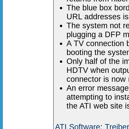
The blue box bor
URL addresses is
The system not r
plugging a DFP mo
A TV connection b
booting the syste
Only half of the 
HDTV when outpu
connector is now 
An error message
attempting to insta
the ATI web site 
ATI Software
;
Treiber