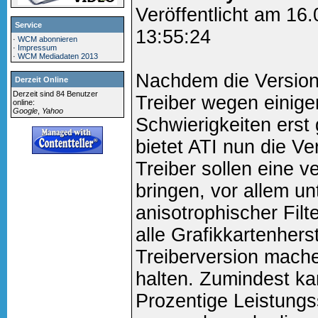
Veröffentlicht am 16
Service
13:55:24
·
WCM abonnieren
·
Impressum
·
WCM Mediadaten 2013
Nachdem die Version 
Derzeit Online
Derzeit sind 84 Benutzer
Treiber wegen einig
online:
Google
,
Yahoo
Schwierigkeiten erst 
bietet ATI nun die Ve
Treiber sollen eine 
bringen, vor allem un
anisotrophischer Fil
alle Grafikkartenhers
Treiberversion mach
halten. Zumindest ka
Prozentige Leistung