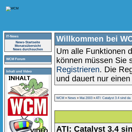
IT-News
Willkommen bei W
News-Startseite
Monatsübersicht
Um alle Funktionen d
News durchsuchen
können müssen Sie 
WCM Forum
Registrieren
. Die Reg
Inhalt und Video
und dauert nur eine
WCM
»
News
»
Mai 2003
»
ATI: Catalyst 3.4 sind da
ATI: Catalyst 3.4 si