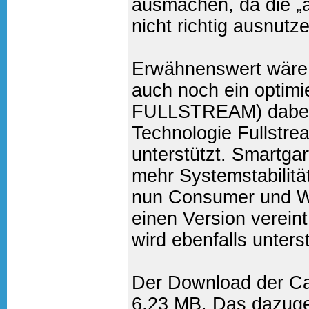
ausmachen, da die „a
nicht richtig ausnutz
Erwähnenswert wäre 
auch noch ein optimi
FULLSTREAM) dabei i
Technologie Fullstr
unterstützt. Smartgar
mehr Systemstabilitä
nun Consumer und Wor
einen Version verein
wird ebenfalls unterst
Der Download der Cat
6,23 MB. Das dazuge