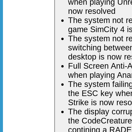
when playing Unr
now resolved
The system not re
game SimCity 4 i
The system not r
switching betwe
desktop is now re
Full Screen Anti-A
when playing Anar
The system failin
the ESC key when 
Strike is now res
The display corru
the CodeCreature
contining a RAD