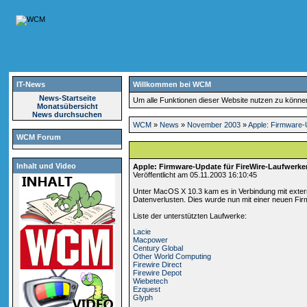
IT-News
Willkommen bei WCM
News-Startseite
Um alle Funktionen dieser Website nutzen zu könn
Monatsübersicht
News durchsuchen
WCM
»
News
»
November 2003
»
Apple: Firmware-
WCM Forum
Inhalt und Video
Apple: Firmware-Update für FireWire-Laufwerke
Veröffentlicht am 05.11.2003 16:10:45
Unter MacOS X 10.3 kam es in Verbindung mit exte
Datenverlusten. Dies wurde nun mit einer neuen Fi
Liste der unterstützten Laufwerke:
Lacie
Macpower
Century Global
Other World Computing
Firewire Direct
Firewire Depot
Wiebetech
Ezquest
Glyph