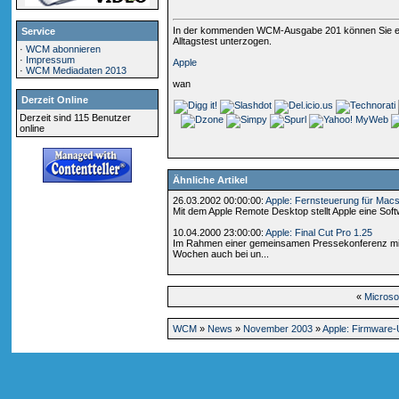
In der kommenden WCM-Ausgabe 201 können Sie eine
Service
Alltagstest unterzogen.
·
WCM abonnieren
·
Impressum
Apple
·
WCM Mediadaten 2013
wan
Derzeit Online
Derzeit sind 115 Benutzer
online
Ähnliche Artikel
26.03.2002 00:00:00:
Apple: Fernsteuerung für Mac
Mit dem Apple Remote Desktop stellt Apple eine Soft
10.04.2000 23:00:00:
Apple: Final Cut Pro 1.25
Im Rahmen einer gemeinsamen Pressekonferenz mit M
Wochen auch bei un...
«
Microso
WCM
»
News
»
November 2003
»
Apple: Firmware-