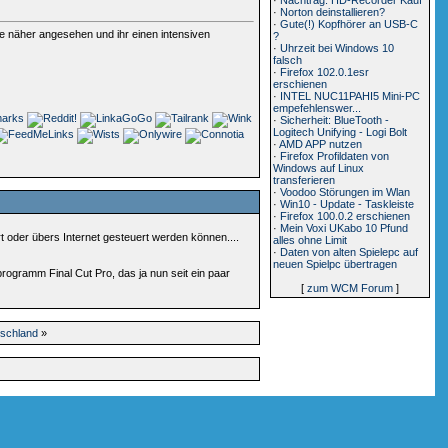
·
Norton deinstallieren?
·
Gute(!) Kopfhörer an USB-C
näher angesehen und ihr einen intensiven
?
·
Uhrzeit bei Windows 10
falsch
·
Firefox 102.0.1esr
erschienen
·
INTEL NUC11PAHI5 Mini-PC
empefehlenswer...
·
Sicherheit: BlueTooth -
Logitech Unifying - Logi Bolt
·
AMD APP nutzen
·
Firefox Profildaten von
Windows auf Linux
transferieren
·
Voodoo Störungen im Wlan
·
Win10 - Update - Taskleiste
·
Firefox 100.0.2 erschienen
·
Mein Voxi UKabo 10 Pfund
t oder übers Internet gesteuert werden können....
alles ohne Limit
·
Daten von alten Spielepc auf
neuen Spielpc übertragen
gramm Final Cut Pro, das ja nun seit ein paar
[
zum WCM Forum
]
utschland
»