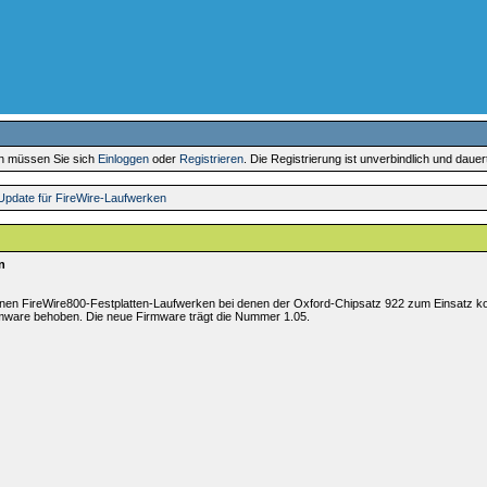
en müssen Sie sich
Einloggen
oder
Registrieren
. Die Registrierung ist unverbindlich und daue
Update für FireWire-Laufwerken
n
rnen FireWire800-Festplatten-Laufwerken bei denen der Oxford-Chipsatz 922 zum Einsatz k
rmware behoben. Die neue Firmware trägt die Nummer 1.05.