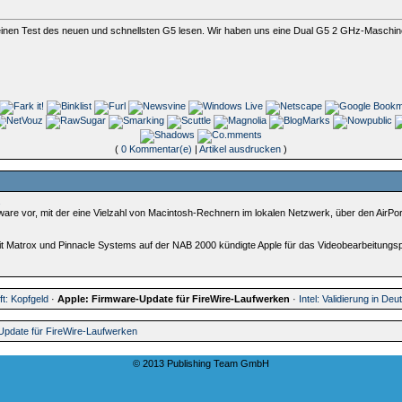
n Test des neuen und schnellsten G5 lesen. Wir haben uns eine Dual G5 2 GHz-Maschine 
(
0 Kommentar(e)
|
Artikel ausdrucken
)
s
ware vor, mit der eine Vielzahl von Macintosh-Rechnern im lokalen Netzwerk, über den AirPor
atrox und Pinnacle Systems auf der NAB 2000 kündigte Apple für das Videobearbeitungspro
ft: Kopfgeld
·
Apple: Firmware-Update für FireWire-Laufwerken
·
Intel: Validierung in De
Update für FireWire-Laufwerken
© 2013 Publishing Team GmbH