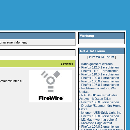
Werbung
rt nur einen Moment.
Rat & Tat Forum
[
zum WCM Forum
]
Software
·
Kann gelöscht werden
·
Firefox 112.0.1 erschienen
·
Firefox 111.0.1 erschienen
·
Firefox 110.0.1 erschienen
·
Firefox 109.0.1 erschienen
ommt mitunter zu
·
Firefox 108.0.2 erschienen
·
Firefox 107.0.1 erschienen
·
Probleme mit autom. Win
Update
·
RAID1-HD außerhalb des
Arrays mit Daten füllen
·
Firefox 106.0.5 erschienen
·
Drucker/Scanner fürs Home
Office
·
iphone - USB-Stick Lightning
·
Firefox 105.0.3 erschienen
·
M1 Mac - wer hat schon?
·
Microsoft Edge defekt
·
Firefox 104.0.2 erschienen
·
Nachtrag: HD-Recorder Kauf