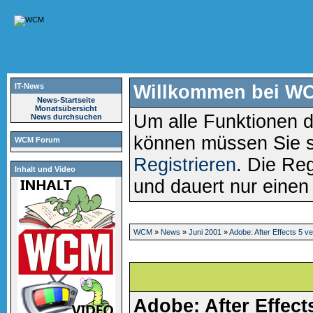
IT-News
Willkommen bei W
News-Startseite
Monatsübersicht
Um alle Funktionen d
News durchsuchen
können müssen Sie 
WCM Forum
Registrieren
. Die Reg
Inhalt und Video
und dauert nur eine
WCM
»
News
»
Juni 2001
»
Adobe: After Effects 5 v
Adobe: After Effect