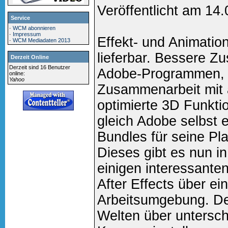
Veröffentlicht am 14
Service
·
WCM abonnieren
·
Impressum
Effekt- und Animation
·
WCM Mediadaten 2013
lieferbar. Bessere Z
Derzeit Online
Derzeit sind 16 Benutzer
Adobe-Programmen, o
online:
Yahoo
Zusammenarbeit mit
optimierte 3D Funktio
gleich Adobe selbst e
Bundles für seine Pl
Dieses gibt es nun in
einigen interessante
After Effects über e
Arbeitsumgebung. De
Welten über untersch