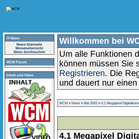
IT-News
Willkommen bei W
News-Startseite
Monatsübersicht
Um alle Funktionen d
News durchsuchen
können müssen Sie 
WCM Forum
Registrieren
. Die Reg
Inhalt und Video
und dauert nur eine
WCM
»
News
»
Mai 2002
»
4,1 Megapixel Digitalkam
4,1 Megapixel Digit