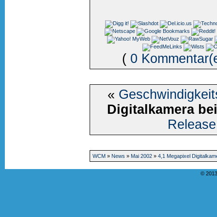
(
0 Kommentar(
«
Geschwindigkeit
Digitalkamera be
Release
WCM
»
News
»
Mai 2002
»
4,1 Megapixel Digitalkam
© 2013