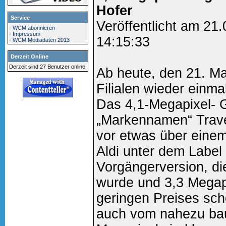
Hofer
Service
Veröffentlicht am 21
·
WCM abonnieren
·
Impressum
14:15:33
·
WCM Mediadaten 2013
Derzeit Online
Derzeit sind 27 Benutzer online
Ab heute, den 21. Ma
Filialen wieder einma
Das 4,1-Megapixel- G
„Markennamen“ Trave
vor etwas über einem
Aldi unter dem Label
Vorgängerversion, di
wurde und 3,3 Megapi
geringen Preises sc
auch vom nahezu bau