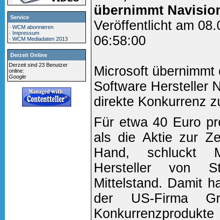
übernimmt Navisio
Service
Veröffentlicht am 08
·
WCM abonnieren
·
Impressum
06:58:00
·
WCM Mediadaten 2013
Derzeit Online
Derzeit sind 23 Benutzer
Microsoft übernimmt
online:
Google
Software Hersteller Na
direkte Konkurrenz z
Für etwa 40 Euro pr
als die Aktie zur Ze
Hand, schluckt M
Hersteller von S
Mittelstand. Damit h
der US-Firma Gre
Konkurrenzprodukte