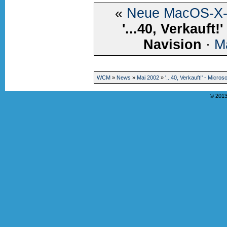
«
Neue MacOS-X-
'...40, Verkauft
Navision
·
M
WCM
»
News
»
Mai 2002
»
'...40, Verkauft!' - Micro
© 2013