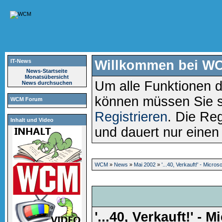
IT-News
Willkommen bei W
News-Startseite
Monatsübersicht
Um alle Funktionen d
News durchsuchen
können müssen Sie 
WCM Forum
Registrieren
. Die Reg
Inhalt und Video
und dauert nur eine
WCM
»
News
»
Mai 2002
»
'...40, Verkauft!' - Micro
'...40, Verkauft!' - M