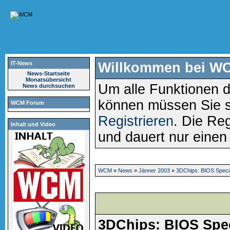
IT-News
Willkommen bei W
News-Startseite
Monatsübersicht
Um alle Funktionen d
News durchsuchen
können müssen Sie 
WCM Forum
Registrieren
. Die Reg
Inhalt und Video
und dauert nur eine
WCM
»
News
»
Jänner 2003
»
3DChips: BIOS Speci
3DChips: BIOS Spec