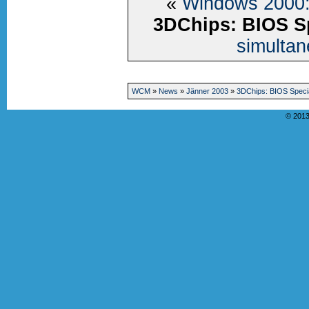
«
Windows 2000:
3DChips: BIOS Sp
simulta
WCM
»
News
»
Jänner 2003
»
3DChips: BIOS Speci
© 2013