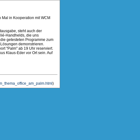
en Mal in Kooperation mit WCM
tausgabe, steht auch der
lié-Handhelds, die uns
r die getesteten Programme zum
ce-Lösungen demonstrieren.
hwort "Palm" ab 19 Uhr reserviert.
s Klaus-Eder vor Ort sein. Auf
zum_thema_office_am_palm.html
)