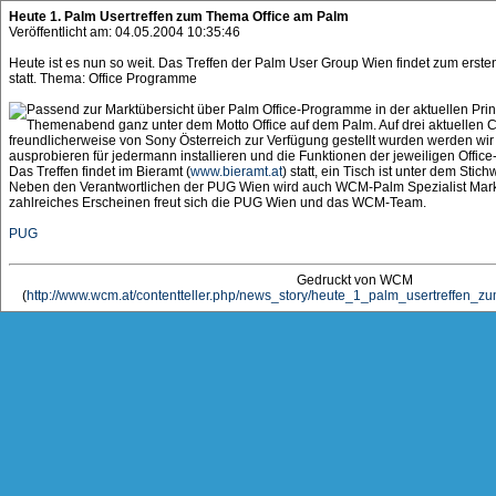
Heute 1. Palm Usertreffen zum Thema Office am Palm
Veröffentlicht am: 04.05.2004 10:35:46
Heute ist es nun so weit. Das Treffen der Palm User Group Wien findet zum erst
statt. Thema: Office Programme
Passend zur Marktübersicht über Palm Office-Programme in der aktuellen Prin
Themenabend ganz unter dem Motto Office auf dem Palm. Auf drei aktuellen C
freundlicherweise von Sony Österreich zur Verfügung gestellt wurden werden wi
ausprobieren für jedermann installieren und die Funktionen der jeweiligen Offi
Das Treffen findet im Bieramt (
www.bieramt.at
) statt, ein Tisch ist unter dem Stic
Neben den Verantwortlichen der PUG Wien wird auch WCM-Palm Spezialist Marku
zahlreiches Erscheinen freut sich die PUG Wien und das WCM-Team.
PUG
Gedruckt von WCM
(
http://www.wcm.at/contentteller.php/news_story/heute_1_palm_usertreffen_