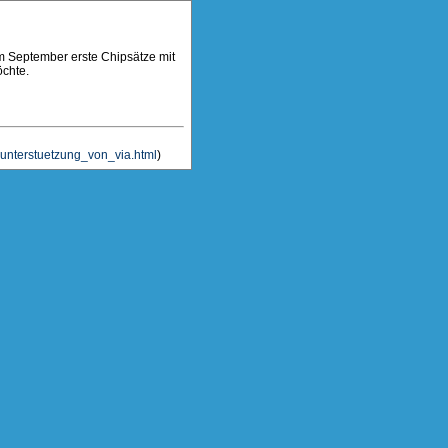
im September erste Chipsätze mit
chte.
_unterstuetzung_von_via.html
)