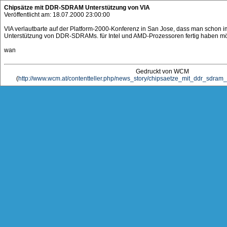
Chipsätze mit DDR-SDRAM Unterstützung von VIA
Veröffentlicht am: 18.07.2000 23:00:00
VIA verlautbarte auf der Platform-2000-Konferenz in San Jose, dass man schon 
Unterstützung von DDR-SDRAMs. für Intel und AMD-Prozessoren fertig haben mö
wan
Gedruckt von WCM
(
http://www.wcm.at/contentteller.php/news_story/chipsaetze_mit_ddr_sdram