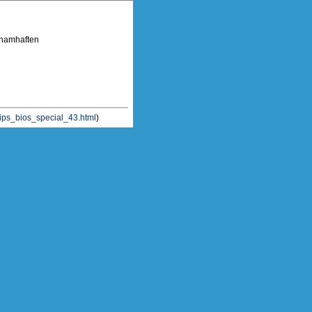
 namhaften
hips_bios_special_43.html
)