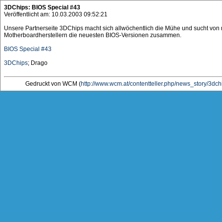
3DChips: BIOS Special #43
Veröffentlicht am: 10.03.2003 09:52:21
Unsere Partnerseite 3DChips macht sich allwöchentlich die Mühe und sucht von
Motherboardherstellern die neuesten BIOS-Versionen zusammen.
BIOS Special #43
3DChips
; Drago
Gedruckt von WCM (
http://www.wcm.at/contentteller.php/news_story/3dc