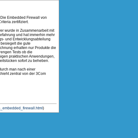
. Die Embedded Firewall von
ria zertifiziert.
ver wurde in Zusammenarbeit mit
Ehrfahrung und hat immerhin mehr
gs- und Entwicklungsabteilung
besiegelt die gute
hnung erhalten nur Produkte die
rengen Tests ob die
einigen praktischen Anwendungen,
heitslücken sofort zu beheben.
durch man nach einer
chieht zentral von der 3Com
om_embedded_firewall.html
)