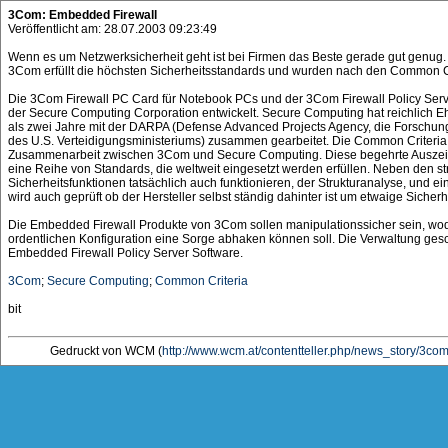
3Com: Embedded Firewall
Veröffentlicht am: 28.07.2003 09:23:49
Wenn es um Netzwerksicherheit geht ist bei Firmen das Beste gerade gut genug
3Com erfüllt die höchsten Sicherheitsstandards und wurden nach den Common Crite
Die 3Com Firewall PC Card für Notebook PCs und der 3Com Firewall Policy Ser
der Secure Computing Corporation entwickelt. Secure Computing hat reichlich 
als zwei Jahre mit der DARPA (Defense Advanced Projects Agency, die Forschun
des U.S. Verteidigungsministeriums) zusammen gearbeitet. Die Common Criteria 
Zusammenarbeit zwischen 3Com und Secure Computing. Diese begehrte Auszeic
eine Reihe von Standards, die weltweit eingesetzt werden erfüllen. Neben den st
Sicherheitsfunktionen tatsächlich auch funktionieren, der Strukturanalyse, und 
wird auch geprüft ob der Hersteller selbst ständig dahinter ist um etwaige Sicher
Die Embedded Firewall Produkte von 3Com sollen manipulationssicher sein, wo
ordentlichen Konfiguration eine Sorge abhaken können soll. Die Verwaltung ges
Embedded Firewall Policy Server Software.
3Com
;
Secure Computing
;
Common Criteria
bit
Gedruckt von WCM (
http://www.wcm.at/contentteller.php/news_story/3c