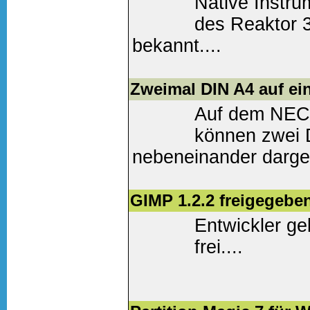
Native Instrum
des Reaktor 
bekannt....
Weiter lesen
(0 Komm
Zweimal DIN A4 auf ei
Auf dem NEC-
können zwei 
nebeneinander darges
Weiter lesen
(0 Komm
GIMP 1.2.2 freigegebe
Entwickler g
frei....
Weiter lesen
(0 Komm