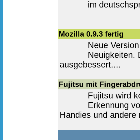
im deutschsp
Weiter lesen
(0 Komm
Mozilla 0.9.3 fertig
Neue Version
Neuigkeiten. 
ausgebessert....
Weiter lesen
(0 Komm
Fujitsu mit Fingerabd
Fujitsu wird 
Erkennung vo
Handies und andere m
Weiter lesen
(0 Komm