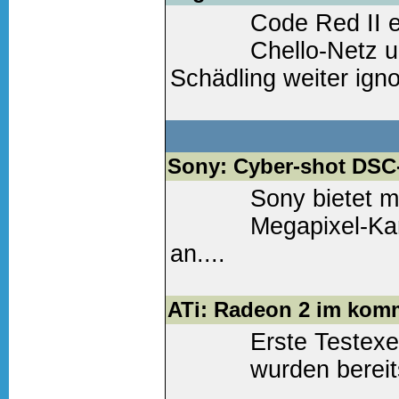
Code Red II 
Chello-Netz u
Schädling weiter igno
Betreiber aus dem N
Weiter lesen
(0 Komm
Sony: Cyber-shot DS
Sony bietet m
Megapixel-Kam
an....
Weiter lesen
(0 Komm
ATi: Radeon 2 im ko
Erste Testex
wurden bereits