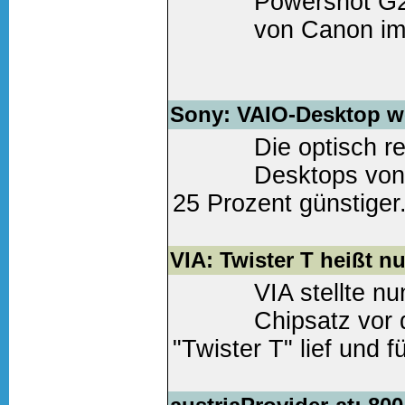
Powershot G2
von Canon im 
Weiter lesen
(0 Komm
Sony: VAIO-Desktop we
Die optisch 
Desktops von
25 Prozent günstiger.
Weiter lesen
(0 Komm
VIA: Twister T heißt 
VIA stellte 
Chipsatz vor
"Twister T" lief und 
III-Tualatin-CPUs geda