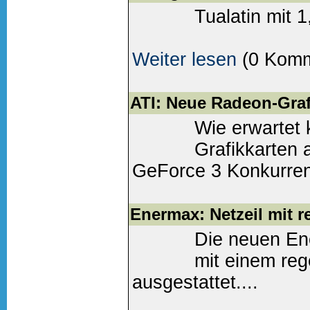
Tualatin mit 
Weiter lesen
(0 Komm
ATI: Neue Radeon-Graf
Wie erwartet 
Grafikkarten 
GeForce 3 Konkurrenz
Weiter lesen
(0 Komm
Enermax: Netzeil mit r
Die neuen En
mit einem reg
ausgestattet....