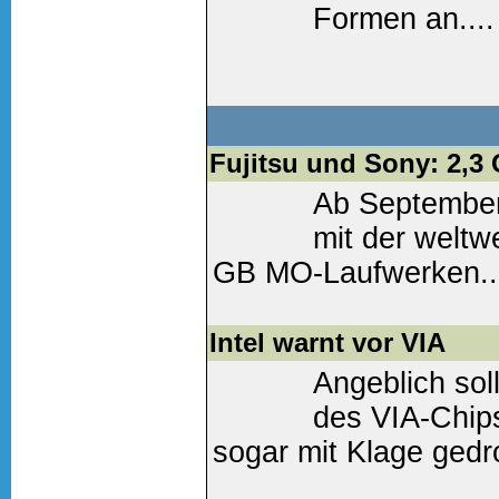
Formen an....
Weiter lesen
(0 Komm
Fujitsu und Sony: 2,
Ab September
mit der weltw
GB MO-Laufwerken..
Weiter lesen
(0 Komm
Intel warnt vor VIA
Angeblich sol
des VIA-Chip
sogar mit Klage gedro