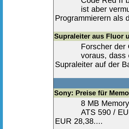
Code Red II b
ist aber verm
Programmierern als d
Schädling....
Supraleiter aus Fluor 
Weiter lesen
(0 Komm
Forscher der 
voraus, dass
Supraleiter auf der B
geben muss....
Weiter lesen
(0 Komm
Sony: Preise für Memor
8 MB Memorys
ATS 590 / EU
EUR 28,38....