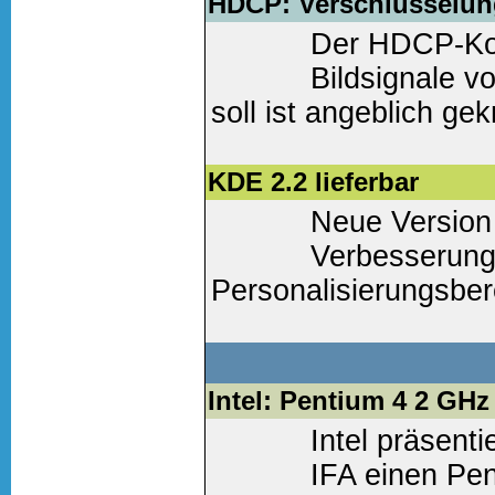
Weiter lesen
(0 Komm
HDCP: Verschlüsselun
Der HDCP-Kopi
Bildsignale v
soll ist angeblich ge
Weiter lesen
(1 Komm
KDE 2.2 lieferbar
Neue Version
Verbesserung
Personalisierungsbere
Weiter lesen
(0 Komm
Intel: Pentium 4 2 GH
Intel präsenti
IFA einen Pen