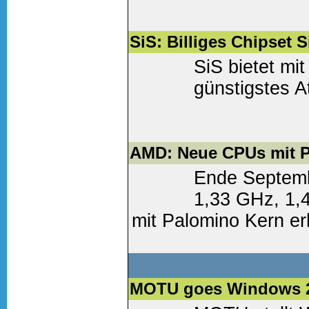
Weiter lesen
(0 Komm
SiS: Billiges Chipset S
SiS bietet mi
günstigstes A
Weiter lesen
(0 Komm
AMD: Neue CPUs mit 
Ende Septemb
1,33 GHz, 1,
mit Palomino Kern erhä
Weiter lesen
(0 Komm
MOTU goes Windows 