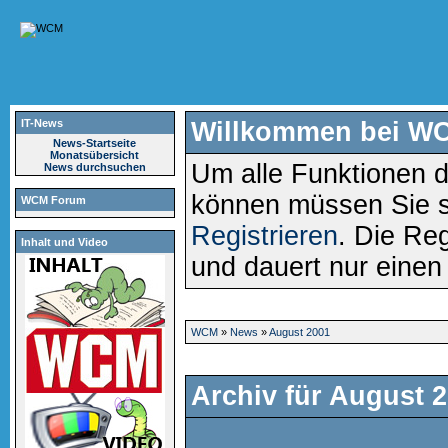
IT-News
Willkommen bei W
News-Startseite
Monatsübersicht
Um alle Funktionen d
News durchsuchen
können müssen Sie 
WCM Forum
Registrieren
. Die Reg
Inhalt und Video
und dauert nur eine
WCM
»
News
»
August 2001
Archiv für August 