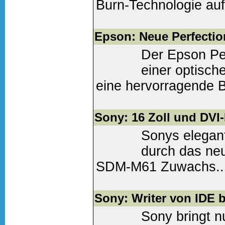
Burn-Technologie auf
Weiter lesen
(0 Komm
Epson: Neue Perfecti
Der Epson Per
einer optisch
eine hervorragende Bil
Weiter lesen
(0 Komm
Sony: 16 Zoll und DVI-
Sonys elegan
durch das neu
SDM-M61 Zuwachs...
Weiter lesen
(0 Komm
Sony: Writer von IDE b
Sony bringt 