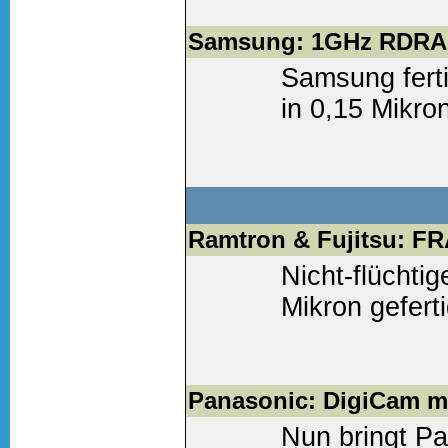
Weiter lesen
(0 Komm
Samsung: 1GHz RDRA
Samsung fert
in 0,15 Mikron
Weiter lesen
(0 Komm
Ramtron & Fujitsu: F
Nicht-flüchti
Mikron gefertig
Weiter lesen
(0 Komm
Panasonic: DigiCam mi
Nun bringt P