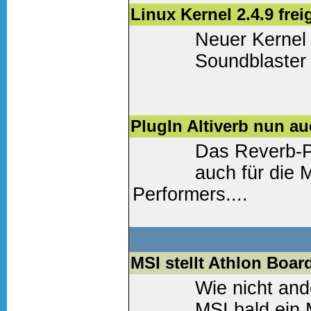
Weiter lesen
(0 Komm
Linux Kernel 2.4.9 fre
Neuer Kernel
Soundblaster 
Weiter lesen
(0 Komm
PlugIn Altiverb nun a
Das Reverb-Pl
auch für die 
Performers....
Weiter lesen
(0 Komm
MSI stellt Athlon Boar
Wie nicht and
MSI bald ein 