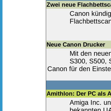
Zwei neue Flachbettsc
Canon kündig
Flachbettscan
Weiter lesen
(0 Komm
Neue Canon Drucker
Mit den neuen
S300, S500, 
Canon für den Einste
richtige Gerät....
Weiter lesen
(0 Komm
Amithlon: Der PC als 
Amiga Inc. un
bekannten UA