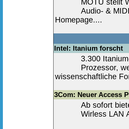
MOTU stellt 
Audio- & MIDI
Homepage....
Weiter lesen
(0 Komm
Intel: Itanium forscht
3.300 Itanium
Prozessor, we
wissenschaftliche Fo
Weiter lesen
(0 Komm
3Com: Neuer Access P
Ab sofort bi
Wirless LAN A