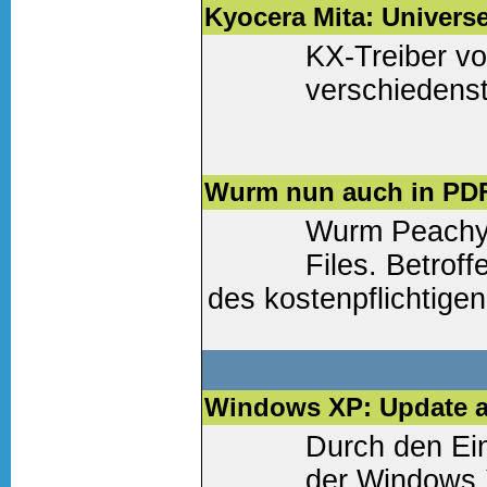
Kyocera Mita: Universe
KX-Treiber vo
verschiedenst
Weiter lesen
(0 Komm
Wurm nun auch in PD
Wurm Peachy 
Files. Betroff
des kostenpflichtigen
Weiter lesen
(0 Komm
Windows XP: Update a
Durch den Ein
der Windows 