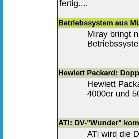
fertig....
Weiter lesen
(0 Komm
Betriebssystem aus M
Miray bringt 
Betriebssyst
Weiter lesen
(0 Komm
Hewlett Packard: Doppe
Hewlett Packa
4000er und 50
Weiter lesen
(0 Komm
ATi: DV-"Wunder" ko
ATi wird die