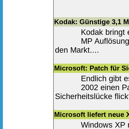
Weiter lesen
(0 Komm
Kodak: Günstige 3,1 M
Kodak bringt 
MP Auflösung 
den Markt....
Weiter lesen
(0 Komm
Microsoft: Patch für S
Endlich gibt 
2002 einen P
Sicherheitslücke flick
allerdings noch keinen
Microsoft liefert neue
Weiter lesen
(0 Komm
Windows XP n