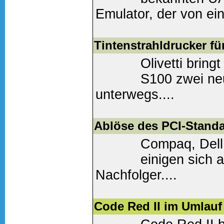
Emulator, der von ei
werden kann....
Tintenstrahldrucker fü
Weiter lesen
(0 Komm
Olivetti brin
S100 zwei neu
unterwegs....
Weiter lesen
(0 Komm
Ablöse des PCI-Stand
Compaq, Dell,
einigen sich 
Nachfolger....
Weiter lesen
(0 Komm
Code Red II im Umlauf