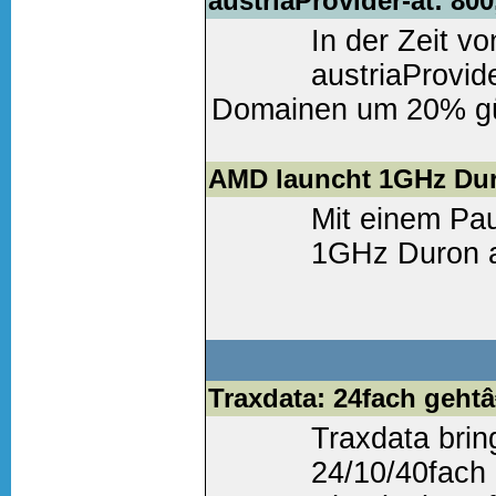
austriaProvider-at: 80
Weiter lesen
(0 Komm
In der Zeit vo
austriaProvide
Domainen um 20% güns
Weiter lesen
(0 Komm
AMD launcht 1GHz Du
Mit einem Pa
1GHz Duron a
Weiter lesen
(0 Komm
Traxdata: 24fach geht
Traxdata brin
24/10/40fach