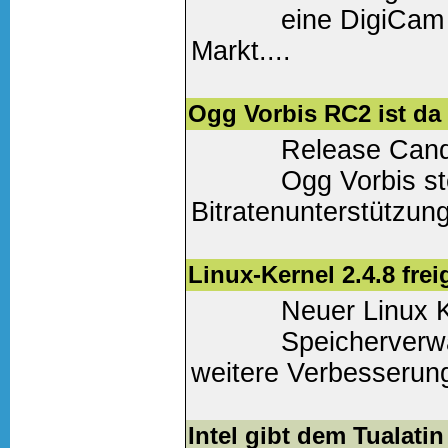
eine DigiCam 
Markt....
Weiter lesen
(0 Komm
Ogg Vorbis RC2 ist da
Release Cand
Ogg Vorbis st
Bitratenunterstützun
Weiter lesen
(0 Komm
Linux-Kernel 2.4.8 fre
Neuer Linux K
Speicherverwa
weitere Verbesserunge
Weiter lesen
(0 Komm
Intel gibt dem Tualati