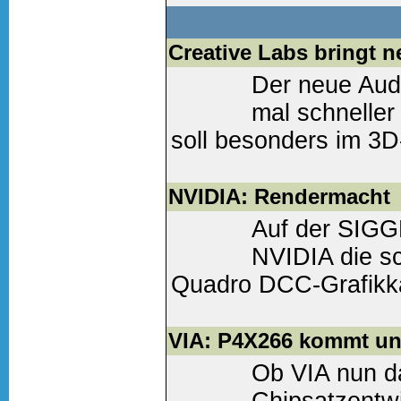
Weiter lesen
(0 Komm
Creative Labs bringt 
Der neue Audi
mal schneller
soll besonders im 3
bringen....
NVIDIA: Rendermacht
Weiter lesen
(0 Komm
Auf der SIGG
NVIDIA die sc
Quadro DCC-Grafikkar
Weiter lesen
(0 Komm
VIA: P4X266 kommt und
Ob VIA nun da