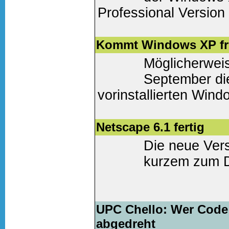
Professional Version
Weiter lesen
(0 Komm
Kommt Windows XP fr
Möglicherwei
September di
vorinstallierten Win
Weiter lesen
(0 Komm
Netscape 6.1 fertig
Die neue Vers
kurzem zum Do
Weiter lesen
(0 Komm
UPC Chello: Wer Code 
abgedreht