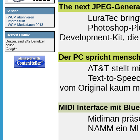
The next JPEG-Genera
Service
LuraTec bring
·
WCM abonnieren
·
Impressum
·
WCM Mediadaten 2013
Photoshop-Pl
Development-Kit, di
Derzeit Online
Derzeit sind 242 Benutzer
Standard verwenden, 
online:
Google
Der PC spricht mensch
Weiter lesen
(0 Komm
AT&T stellt mi
Text-to-Spee
vom Original kaum m
menschliche Stimme li
MIDI Interface mit Blu
Weiter lesen
(0 Komm
Midiman präs
NAMM ein MIDI