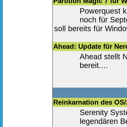
Partition Magic 7 für 
Powerquest kü
noch für Sept
soll bereits für Wind
Weiter lesen
(0 Komm
Ahead: Update für Ner
Ahead stellt
bereit....
Weiter lesen
(0 Komm
Reinkarnation des OS/
Serenity Syst
legendären B