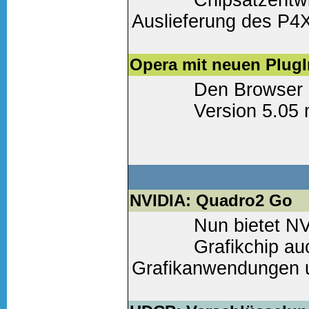
Chipsatzentwi
Auslieferung des P4
und DDR-Speicher...
Opera mit neuen Plug
Weiter lesen
(0 Komm
Den Browser O
Version 5.05 
Weiter lesen
(0 Komm
NVIDIA: Quadro2 Go
Nun bietet NV
Grafikchip au
Grafikanwendungen 