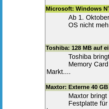
Weiter lesen
(0 Komm
Microsoft: Windows NT
Ab 1. Oktober
OS nicht mehr
Weiter lesen
(0 Komm
Toshiba: 128 MB auf e
Toshiba bring
Memory Card 
Markt....
Weiter lesen
(0 Komm
Maxtor: Externe 40 GB 
Maxtor bringt
Festplatte für