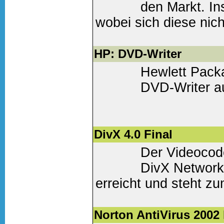
den Markt. In
wobei sich diese nich
Schreibgeschwindigke
Schnittstelle untersch
HP: DVD-Writer
Hewlett Pack
Weiter lesen
(0 Komm
DVD-Writer au
Weiter lesen
(0 Komm
DivX 4.0 Final
Der Videocode
DivX Network 
erreicht und steht zu
Weiter lesen
(0 Komm
Norton AntiVirus 200