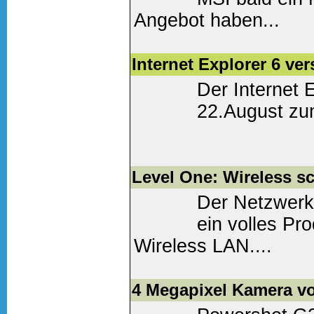
Angebot haben...
Weiter lesen
(0 Komm
Internet Explorer 6 ver
Der Internet 
22.August zum
Weiter lesen
(0 Komm
Level One: Wireless s
Der Netzwerk
ein volles Pro
Wireless LAN....
Weiter lesen
(0 Komm
4 Megapixel Kamera v